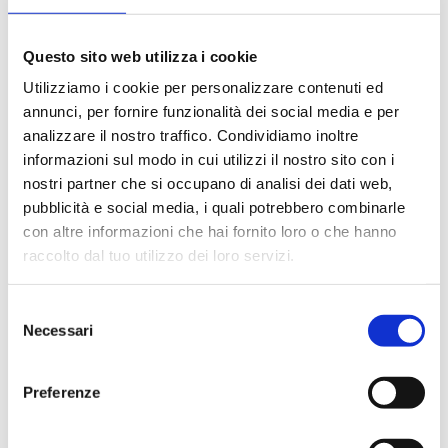
Disponibile
Questo sito web utilizza i cookie
Prezzo di copertina
€ 25,00
Utilizziamo i cookie per personalizzare contenuti ed
Prezzo Internet Sconto 5%
€ 23,75
annunci, per fornire funzionalità dei social media e per
IVA assolta dall'editore
analizzare il nostro traffico. Condividiamo inoltre
informazioni sul modo in cui utilizzi il nostro sito con i
nostri partner che si occupano di analisi dei dati web,
Acquista
pubblicità e social media, i quali potrebbero combinarle
con altre informazioni che hai fornito loro o che hanno
Condividi
raccolto dal tuo utilizzo dei loro servizi.
Selezione
Necessari
del
Presentazione
consenso
Preferenze
Un vero e proprio "codice" ad uso degli operatori. Per chi
gestisce il personale in azienda, una raccolta delle principali