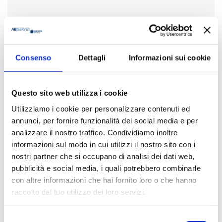
Condividi
Consenso
Dettagli
Informazioni sui cookie
Presentazione
Questo sito web utilizza i cookie
Le esigenze che già emergevano dal contesto regolamentare
Utilizziamo i cookie per personalizzare contenuti ed
noto come Basilea 3 e dal cambiamento del contesto di
annunci, per fornire funzionalità dei social media e per
mercato delle banche hanno trovato ulteriore conferma nella
analizzare il nostro traffico. Condividiamo inoltre
supervisione diretta della Banca Centrale Europea nell’ambito
informazioni sul modo in cui utilizzi il nostro sito con i
del Single Supervisory Mechanism.
nostri partner che si occupano di analisi dei dati web,
Per la banca, la nuova centralità strategica del cliente, in
pubblicità e social media, i quali potrebbero combinarle
particolare delle Pmi, richiede di modificare le politiche
con altre informazioni che hai fornito loro o che hanno
creditizie, il contenuto e l’uso dei rating, le competenze
professionali e di management per valutare il rischio di credito
raccolto dal tuo utilizzo dei loro servizi.
e per assistere le imprese. Per queste ultime, il nuovo contesto
richiede una vera gestione delle relazioni bancarie, per avere
Selezione
partner su cui si possa contare nel tempo.