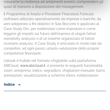
misurarne la resilienza ad andamenti avversi, comprendere gli
spazi di manovra a disposizione del management.
Il Programma di Analisi e Previsione Finanziaria Forecast
(software utilizzato operativamente da imprese e banche, da
anni adoperato a fini didattici in Sda Bocconi) è applicato al
Case Study Dm, per evidenziare come impostare e come
leggere gli impatti sul futuro dell’impresa di singoli fattori
(sensitivity analysis) o di un insieme organizzato di fattori
(scenario analysis). Il Case Study è articolato in modo tale da
consentire, ad ogni passo, un’auto-valutazione delle proprie
competenze finanziarie.
L’ebook è fruibile nel formato sfogliabile sulla piattaforma
ABICloud,
www.abicloud.it
, e presenta le seguenti funzionalità:
zoom, anteprima, indice, segnalibro, sfogliatore manuale, barra
annotazioni, visualizzazione a schermo intero, evidenziatore.
Indice