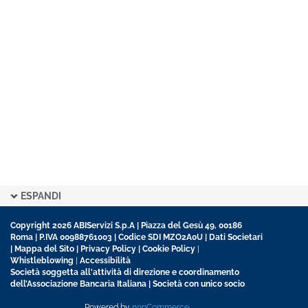
ESPANDI
Copyright 2026 ABIServizi S.p.A | Piazza del Gesù 49, 00186
Roma | P.IVA 00988761003 | Codice SDI MZO2A0U |
Dati Societari
|
Mappa del Sito
|
Privacy Policy
|
Cookie Policy
|
Whistleblowing
|
Accessibilità
Società soggetta all'attività di direzione e coordinamento
dell’Associazione Bancaria Italiana | Società con unico socio
Powered by
nopCommerce