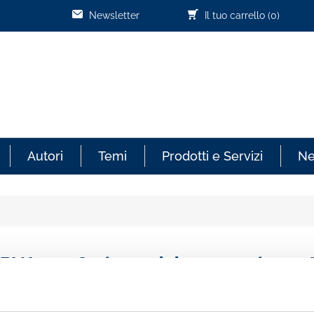
Newsletter
Il tuo carrello
(0)
Autori
Temi
Prodotti e Servizi
N
ABI Nuova Serie n.3 del 19 gennaio 202