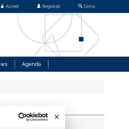
Accedi
Registrati
Cerca
ews
Agenda
6