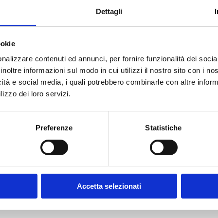
Dettagli
Editore
Bancaria Editrice
Anno
2026
Disponibilità
Disponibile
ookie
nalizzare contenuti ed annunci, per fornire funzionalità dei socia
Prezzo Copertina
€ 18,00
inoltre informazioni sul modo in cui utilizzi il nostro sito con i n
icità e social media, i quali potrebbero combinarle con altre inform
IVA assolta dall'editore
lizzo dei loro servizi.
Acquista
Preferenze
Statistiche
Condividi
Accetta selezionati