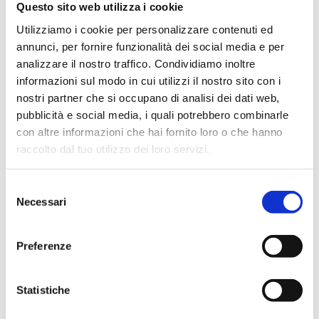
Questo sito web utilizza i cookie
Utilizziamo i cookie per personalizzare contenuti ed
annunci, per fornire funzionalità dei social media e per
analizzare il nostro traffico. Condividiamo inoltre
informazioni sul modo in cui utilizzi il nostro sito con i
Editore
nostri partner che si occupano di analisi dei dati web,
Bancaria Editrice
pubblicità e social media, i quali potrebbero combinarle
Anno
con altre informazioni che hai fornito loro o che hanno
raccolto dal tuo utilizzo dei loro servizi.
2026
Disponibilità
Selezione
Disponibile
Necessari
del
consenso
Prezzo Copertina
€ 18,00
Preferenze
IVA assolta dall'editore
Statistiche
Acquista