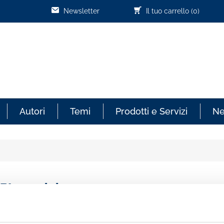
Newsletter
Il tuo carrello
(0)
Autori
Temi
Prodotti e Servizi
N
ABI n.11 del 20 marzo 2017