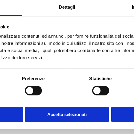
Dettagli
Editore
Bancaria Editrice
Anno
2017
Disponibilità
Disponibile
ookie
nalizzare contenuti ed annunci, per fornire funzionalità dei socia
Prezzo Copertina
€ 15,00
inoltre informazioni sul modo in cui utilizzi il nostro sito con i n
icità e social media, i quali potrebbero combinarle con altre inform
IVA assolta dall'editore
lizzo dei loro servizi.
Acquista
Preferenze
Statistiche
Condividi
Accetta selezionati