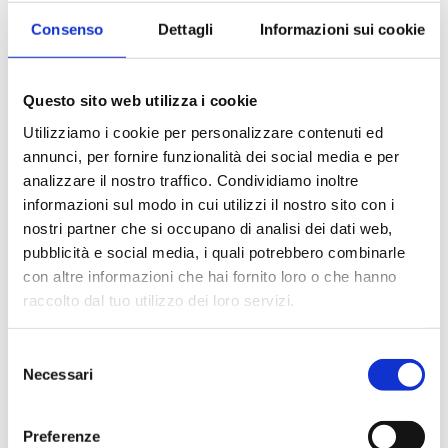
Consenso
Dettagli
Informazioni sui cookie
Questo sito web utilizza i cookie
settimanale di informazione tecnica, tributaria, legale e
del lavoro
Utilizziamo i cookie per personalizzare contenuti ed
annunci, per fornire funzionalità dei social media e per
analizzare il nostro traffico. Condividiamo inoltre
Editore
informazioni sul modo in cui utilizzi il nostro sito con i
nostri partner che si occupano di analisi dei dati web,
Bancaria Editrice
pubblicità e social media, i quali potrebbero combinarle
Anno
con altre informazioni che hai fornito loro o che hanno
2012
raccolto dal tuo utilizzo dei loro servizi.
Disponibilità
Selezione
Disponibile
Necessari
del
consenso
Prezzo Copertina
€ 15,00
Preferenze
IVA assolta dall'editore