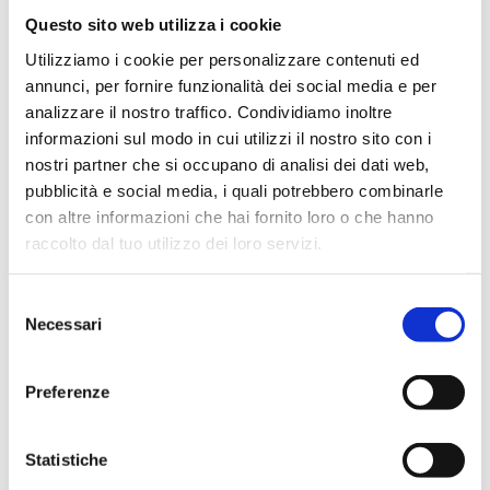
Questo sito web utilizza i cookie
Utilizziamo i cookie per personalizzare contenuti ed
Settimanale di informazione tecnica, tributaria, legale e
annunci, per fornire funzionalità dei social media e per
del lavoro
analizzare il nostro traffico. Condividiamo inoltre
informazioni sul modo in cui utilizzi il nostro sito con i
Editore
nostri partner che si occupano di analisi dei dati web,
pubblicità e social media, i quali potrebbero combinarle
Bancaria Editrice
con altre informazioni che hai fornito loro o che hanno
Anno
raccolto dal tuo utilizzo dei loro servizi.
2010
Disponibilità
Selezione
Necessari
del
Disponibile
consenso
Prezzo Copertina
€ 15,00
Preferenze
IVA assolta dall'editore
Statistiche