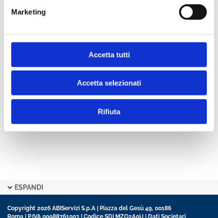
Marketing
Condividi
Accetta tutti
Indice
Accetta selezionati
Rifiuta
ESPANDI
Copyright 2026 ABIServizi S.p.A | Piazza del Gesù 49, 00186
Roma | P.IVA 00988761003 | Codice SDI MZO2A0U |
Dati Societari