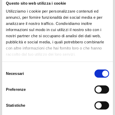
Questo sito web utilizza i cookie
Utilizziamo i cookie per personalizzare contenuti ed
annunci, per fornire funzionalità dei social media e per
analizzare il nostro traffico. Condividiamo inoltre
informazioni sul modo in cui utilizzi il nostro sito con i
Editore
nostri partner che si occupano di analisi dei dati web,
Bancaria Editrice
pubblicità e social media, i quali potrebbero combinarle
con altre informazioni che hai fornito loro o che hanno
Anno
raccolto dal tuo utilizzo dei loro servizi.
2021
Disponibilità
Selezione
Disponibile
Necessari
del
consenso
Prezzo Copertina
€ 18,00
Preferenze
IVA assolta dall'editore
Statistiche
Acquista