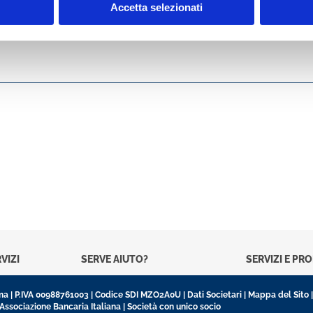
Accetta selezionati
VIZI
SERVE AIUTO?
SERVIZI E PR
oma | P.IVA 00988761003 | Codice SDI MZO2A0U |
Dati Societari
|
Mappa del Sito
’Associazione Bancaria Italiana | Società con unico socio