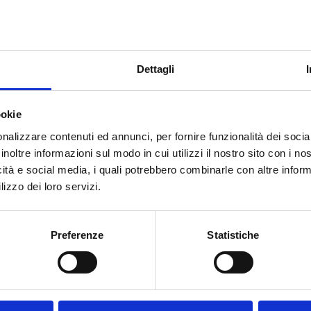
Editore
Bancaria Editrice
Dettagli
Anno
2010
Disponibilità
Disponibile
ookie
nalizzare contenuti ed annunci, per fornire funzionalità dei socia
Prezzo
€ 15,00
inoltre informazioni sul modo in cui utilizzi il nostro sito con i n
IVA assolta dall'editore
icità e social media, i quali potrebbero combinarle con altre inform
lizzo dei loro servizi.
Acquista
Preferenze
Statistiche
Condividi