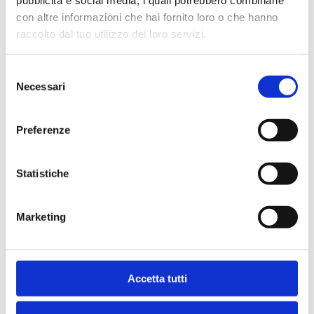
pubblicità e social media, i quali potrebbero combinarle
con altre informazioni che hai fornito loro o che hanno
Condividi
raccolto dal tuo utilizzo dei loro servizi.
Selezione
Necessari
del
Indice
consenso
Preferenze
Statistiche
Marketing
Ti potrebbe interessare anche
Bancaria
Accetta tutti