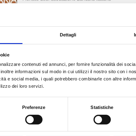
Editore
Bancaria Editrice
Anno
2007
Dettagli
Pagine
96
Disponibilità
Disponibile
ookie
nalizzare contenuti ed annunci, per fornire funzionalità dei socia
Prezzo
€ 15,00
inoltre informazioni sul modo in cui utilizzi il nostro sito con i n
IVA assolta dall'editore
icità e social media, i quali potrebbero combinarle con altre inform
lizzo dei loro servizi.
Acquista
Preferenze
Statistiche
Condividi