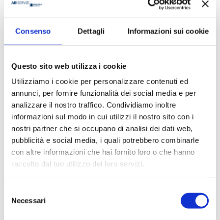
Prezzo di copertina
€ 30,00
Consenso
Dettagli
Informazioni sui cookie
Prezzo Internet Sconto 5%
€ 28,50
IVA assolta dall'editore
Questo sito web utilizza i cookie
Utilizziamo i cookie per personalizzare contenuti ed
Sfoglia l'anteprima
annunci, per fornire funzionalità dei social media e per
analizzare il nostro traffico. Condividiamo inoltre
informazioni sul modo in cui utilizzi il nostro sito con i
Condividi
nostri partner che si occupano di analisi dei dati web,
pubblicità e social media, i quali potrebbero combinarle
con altre informazioni che hai fornito loro o che hanno
raccolto dal tuo utilizzo dei loro servizi.
Presentazione
Selezione
Necessari
Curato da
Assofin
, il volume analizza i principali operatori
del
finanziari specializzati nel credito al consumo e nel
consenso