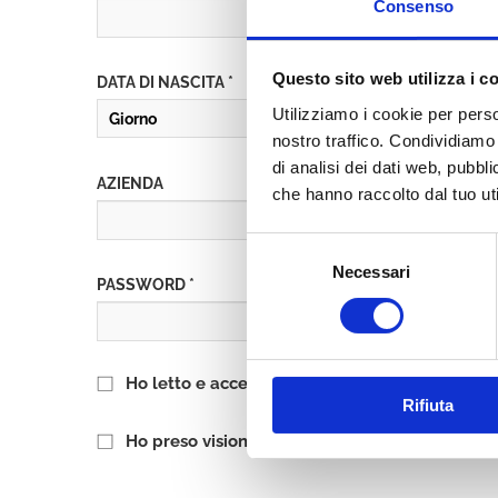
Consenso
Questo sito web utilizza i c
DATA DI NASCITA *
Utilizziamo i cookie per perso
nostro traffico. Condividiamo 
di analisi dei dati web, pubbl
AZIENDA
che hanno raccolto dal tuo uti
Selezione
Necessari
del
PASSWORD *
consenso
Ho letto e accetto l’informativa sulla
Privacy P
Rifiuta
Ho preso visione delle
Condizioni Generali
di 