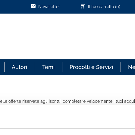
Newsletter
Il tuo carrello
(0)
Autori
Temi
Prodotti e Servizi
N
lle offerte riservate agli iscritti, completare velocemente i tuoi acqui
COGNOME *