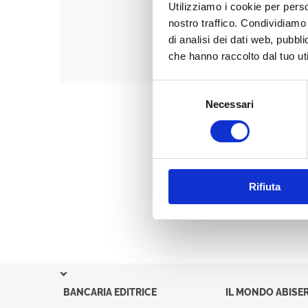
Utilizziamo i cookie per perso
nostro traffico. Condividiamo 
di analisi dei dati web, pubbl
che hanno raccolto dal tuo uti
Selezione
Necessari
del
consenso
Rifiuta
BANCARIA EDITRICE
IL MONDO ABISER