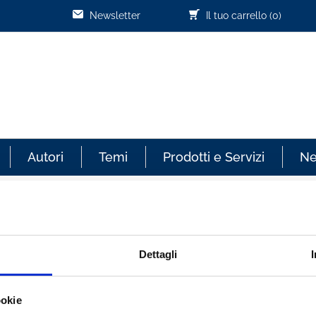
Newsletter
Il tuo carrello
(0)
Autori
Temi
Prodotti e Servizi
N
Cliente già registrato
Dettagli
re sempre aggiornato sullo
Email:
ookie
effettuati