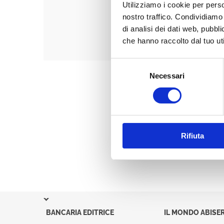
Utilizziamo i cookie per perso
nostro traffico. Condividiamo 
di analisi dei dati web, pubbl
che hanno raccolto dal tuo uti
Selezione
Necessari
del
consenso
Rifiuta
BANCARIA EDITRICE
IL MONDO ABISER