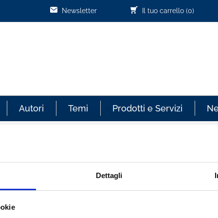
Newsletter
Il tuo carrello
(0)
Autori
Temi
Prodotti e Servizi
N
Cliente già registrato
Dettagli
re sempre aggiornato sullo
Email:
ookie
effettuati