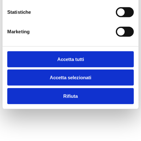
Prezzo
€ 15,00
Statistiche
IVA assolta dall'editore
Marketing
Condividi
Accetta tutti
Presentazione
Accetta selezionati
Indice
Rifiuta