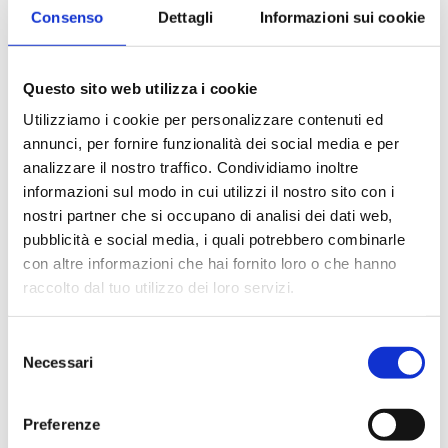
Consenso
Dettagli
Informazioni sui cookie
Mensile dell'Associazione Bancaria Italiana
Questo sito web utilizza i cookie
Utilizziamo i cookie per personalizzare contenuti ed
Editore
annunci, per fornire funzionalità dei social media e per
Bancaria Editrice
analizzare il nostro traffico. Condividiamo inoltre
Anno
informazioni sul modo in cui utilizzi il nostro sito con i
nostri partner che si occupano di analisi dei dati web,
1997
pubblicità e social media, i quali potrebbero combinarle
Pagine
con altre informazioni che hai fornito loro o che hanno
112
raccolto dal tuo utilizzo dei loro servizi.
ISBN
Selezione
0005-46-23
Necessari
del
Disponibilità
consenso
Esaurito
Preferenze