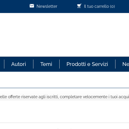
Newsletter
Il tuo carrello
(0)
Autori
Temi
Prodotti e Servizi
N
lle offerte riservate agli iscritti, completare velocemente i tuoi acqui
COGNOME *