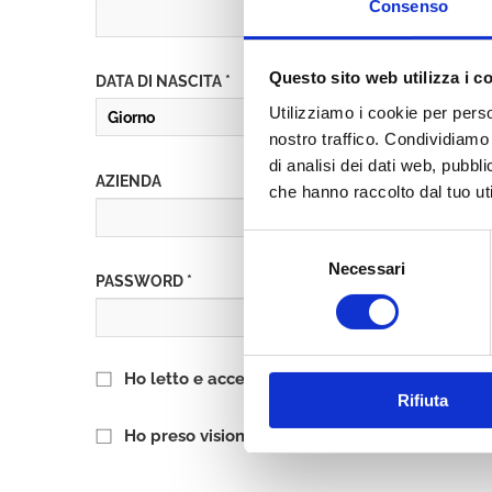
Consenso
Questo sito web utilizza i c
DATA DI NASCITA *
Utilizziamo i cookie per perso
nostro traffico. Condividiamo 
di analisi dei dati web, pubbl
AZIENDA
che hanno raccolto dal tuo uti
Selezione
Necessari
del
PASSWORD *
consenso
Ho letto e accetto l’informativa sulla
Privacy P
Rifiuta
Ho preso visione delle
Condizioni Generali
di 