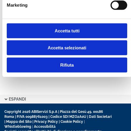
Marketing
CONFERMA PASSWORD *
Accetta tutti
Ho letto e accetto l’informativa sulla
Privacy Policy
Ho preso visione delle
Condizioni Generali
di
contratto disciplinanti il sito
Accetta selezionati
Rifiuta
ESPANDI
Copyright 2026 ABIServizi S.p.A | Piazza del Gesù 49, 00186
Roma | P.IVA 00988761003 | Codice SDI MZO2A0U |
Dati Societari
|
Mappa del Sito
|
Privacy Policy
|
Cookie Policy
|
Whistleblowing
|
Accessibilità