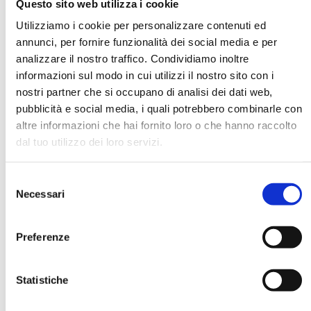
Questo sito web utilizza i cookie
Utilizziamo i cookie per personalizzare contenuti ed
annunci, per fornire funzionalità dei social media e per
DATA DI NASCITA *
analizzare il nostro traffico. Condividiamo inoltre
informazioni sul modo in cui utilizzi il nostro sito con i
nostri partner che si occupano di analisi dei dati web,
pubblicità e social media, i quali potrebbero combinarle con
altre informazioni che hai fornito loro o che hanno raccolto
dal tuo utilizzo dei loro servizi.
E-MAIL *
Selezione
AZIENDA
Necessari
del
consenso
Preferenze
FUNZIONE AZIENDALE
Statistiche
PASSWORD *