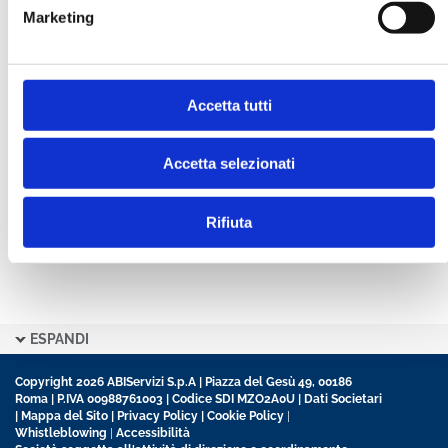
Marketing
CONFERMA PASSWORD *
Accetta tutti
Ho letto e accetto l’informativa sulla
Privacy Policy
Ho preso visione delle
Condizioni Generali
di
contratto disciplinanti il sito
Accetta selezionati
Rifiuta
ESPANDI
Copyright 2026 ABIServizi S.p.A | Piazza del Gesù 49, 00186
Roma | P.IVA 00988761003 | Codice SDI MZO2A0U |
Dati Societari
|
Mappa del Sito
|
Privacy Policy
|
Cookie Policy
|
Whistleblowing
|
Accessibilità