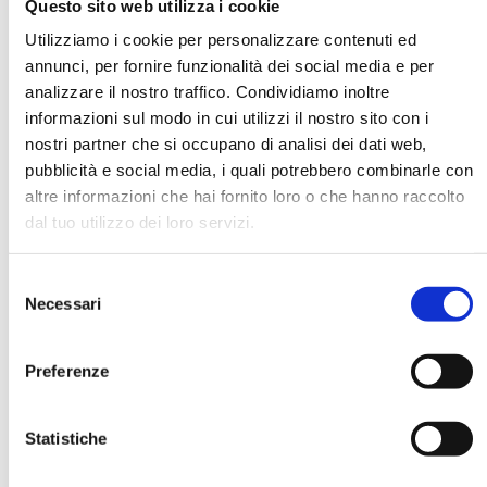
Questo sito web utilizza i cookie
Utilizziamo i cookie per personalizzare contenuti ed
annunci, per fornire funzionalità dei social media e per
DATA DI NASCITA *
analizzare il nostro traffico. Condividiamo inoltre
informazioni sul modo in cui utilizzi il nostro sito con i
nostri partner che si occupano di analisi dei dati web,
pubblicità e social media, i quali potrebbero combinarle con
altre informazioni che hai fornito loro o che hanno raccolto
dal tuo utilizzo dei loro servizi.
E-MAIL *
Selezione
AZIENDA
Necessari
del
consenso
Preferenze
FUNZIONE AZIENDALE
Statistiche
PASSWORD *