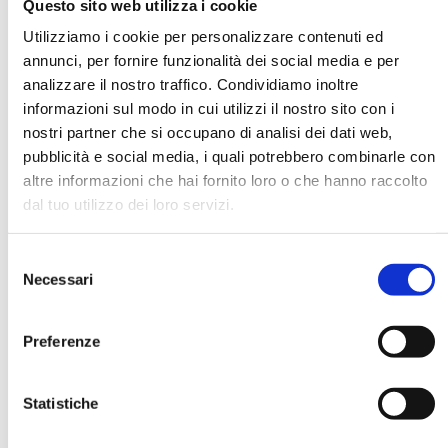
Questo sito web utilizza i cookie
Utilizziamo i cookie per personalizzare contenuti ed
annunci, per fornire funzionalità dei social media e per
DATA DI NASCITA *
analizzare il nostro traffico. Condividiamo inoltre
informazioni sul modo in cui utilizzi il nostro sito con i
nostri partner che si occupano di analisi dei dati web,
pubblicità e social media, i quali potrebbero combinarle con
altre informazioni che hai fornito loro o che hanno raccolto
dal tuo utilizzo dei loro servizi.
E-MAIL *
Selezione
AZIENDA
Necessari
del
consenso
Preferenze
FUNZIONE AZIENDALE
Statistiche
PASSWORD *