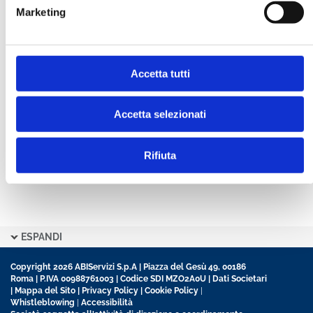
Marketing
CONFERMA PASSWORD *
Accetta tutti
Ho letto e accetto l’informativa sulla
Privacy Policy
Ho preso visione delle
Condizioni Generali
di
contratto disciplinanti il sito
Accetta selezionati
Rifiuta
ESPANDI
Copyright 2026 ABIServizi S.p.A | Piazza del Gesù 49, 00186
Roma | P.IVA 00988761003 | Codice SDI MZO2A0U |
Dati Societari
|
Mappa del Sito
|
Privacy Policy
|
Cookie Policy
|
Whistleblowing
|
Accessibilità