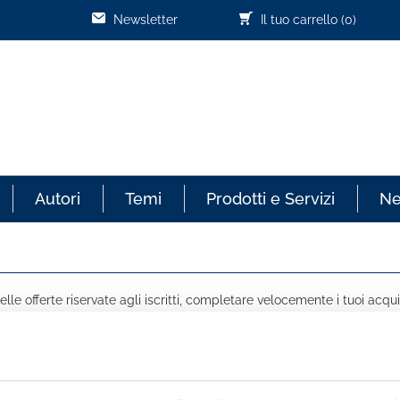
Newsletter
Il tuo carrello
(0)
Autori
Temi
Prodotti e Servizi
N
lle offerte riservate agli iscritti, completare velocemente i tuoi acqui
COGNOME *