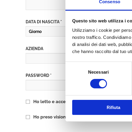
Consenso
Questo sito web utilizza i c
DATA DI NASCITA *
Utilizziamo i cookie per perso
nostro traffico. Condividiamo 
di analisi dei dati web, pubbl
AZIENDA
che hanno raccolto dal tuo uti
Selezione
Necessari
del
PASSWORD *
consenso
Ho letto e accetto l’informativa sulla
Privacy P
Rifiuta
Ho preso visione delle
Condizioni Generali
di 