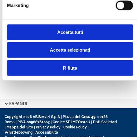
Marketing
CONFERMA PASSWORD *
Accetta tutti
Ho letto e accetto l’informativa sulla
Privacy Policy
Ho preso visione delle
Condizioni Generali
di
contratto disciplinanti il sito
Accetta selezionati
Rifiuta
ESPANDI
Copyright 2026 ABIServizi S.p.A | Piazza del Gesù 49, 00186
Roma | P.IVA 00988761003 | Codice SDI MZO2A0U |
Dati Societari
|
Mappa del Sito
|
Privacy Policy
|
Cookie Policy
|
Whistleblowing
|
Accessibilità