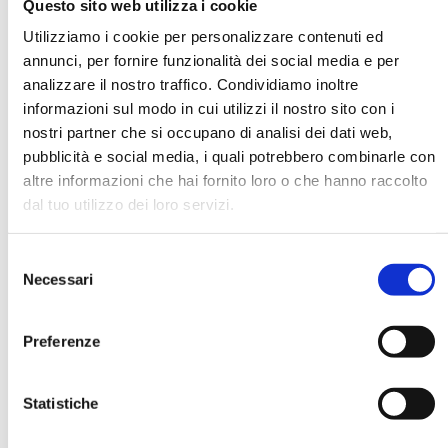
Questo sito web utilizza i cookie
Utilizziamo i cookie per personalizzare contenuti ed
annunci, per fornire funzionalità dei social media e per
DATA DI NASCITA *
analizzare il nostro traffico. Condividiamo inoltre
informazioni sul modo in cui utilizzi il nostro sito con i
nostri partner che si occupano di analisi dei dati web,
pubblicità e social media, i quali potrebbero combinarle con
altre informazioni che hai fornito loro o che hanno raccolto
dal tuo utilizzo dei loro servizi.
E-MAIL *
Selezione
AZIENDA
Necessari
del
consenso
Preferenze
FUNZIONE AZIENDALE
Statistiche
PASSWORD *