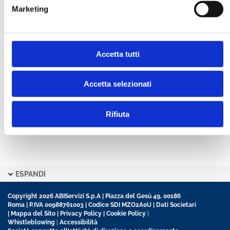
Marketing
CONFERMA PASSWORD *
Accetta tutti
Ho letto e accetto l’informativa sulla
Privacy Policy
Ho preso visione delle
Condizioni Generali
di
contratto disciplinanti il sito
Accetta selezionati
Rifiuta
ESPANDI
Copyright 2026 ABIServizi S.p.A | Piazza del Gesù 49, 00186
Roma | P.IVA 00988761003 | Codice SDI MZO2A0U |
Dati Societari
|
Mappa del Sito
|
Privacy Policy
|
Cookie Policy
|
Whistleblowing
|
Accessibilità