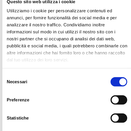
Questo sito web utilizza i cookie
Utilizziamo i cookie per personalizzare contenuti ed
annunci, per fornire funzionalità dei social media e per
DATA DI NASCITA *
analizzare il nostro traffico. Condividiamo inoltre
informazioni sul modo in cui utilizzi il nostro sito con i
nostri partner che si occupano di analisi dei dati web,
pubblicità e social media, i quali potrebbero combinarle con
altre informazioni che hai fornito loro o che hanno raccolto
dal tuo utilizzo dei loro servizi.
E-MAIL *
Selezione
AZIENDA
Necessari
del
consenso
Preferenze
FUNZIONE AZIENDALE
Statistiche
PASSWORD *