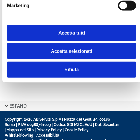
Marketing
CONFERMA PASSWORD *
Accetta tutti
Ho letto e accetto l’informativa sulla
Privacy Policy
Ho preso visione delle
Condizioni Generali
di
contratto disciplinanti il sito
Accetta selezionati
Rifiuta
ESPANDI
Copyright 2026 ABIServizi S.p.A | Piazza del Gesù 49, 00186
Roma | P.IVA 00988761003 | Codice SDI MZO2A0U |
Dati Societari
|
Mappa del Sito
|
Privacy Policy
|
Cookie Policy
|
Whistleblowing
|
Accessibilità