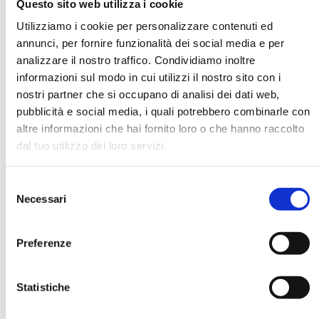
Questo sito web utilizza i cookie
Utilizziamo i cookie per personalizzare contenuti ed
annunci, per fornire funzionalità dei social media e per
DATA DI NASCITA *
analizzare il nostro traffico. Condividiamo inoltre
informazioni sul modo in cui utilizzi il nostro sito con i
nostri partner che si occupano di analisi dei dati web,
pubblicità e social media, i quali potrebbero combinarle con
altre informazioni che hai fornito loro o che hanno raccolto
dal tuo utilizzo dei loro servizi.
E-MAIL *
Selezione
AZIENDA
Necessari
del
consenso
Preferenze
FUNZIONE AZIENDALE
Statistiche
PASSWORD *