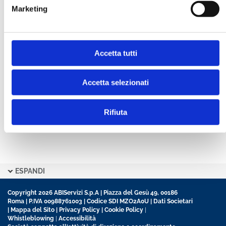
Marketing
CONFERMA PASSWORD *
Accetta tutti
Ho letto e accetto l’informativa sulla
Privacy Policy
Ho preso visione delle
Condizioni Generali
di
contratto disciplinanti il sito
Accetta selezionati
Rifiuta
ESPANDI
Copyright 2026 ABIServizi S.p.A | Piazza del Gesù 49, 00186
Roma | P.IVA 00988761003 | Codice SDI MZO2A0U |
Dati Societari
|
Mappa del Sito
|
Privacy Policy
|
Cookie Policy
|
Whistleblowing
|
Accessibilità