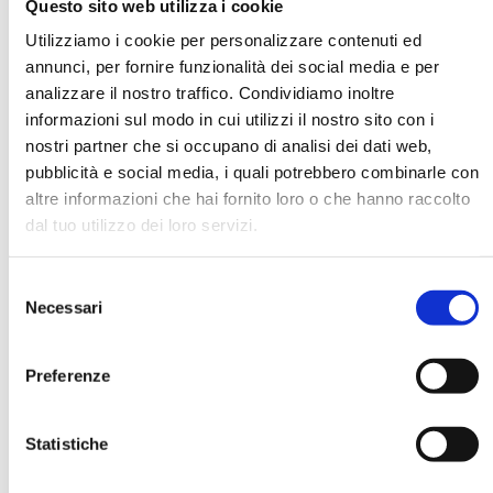
Questo sito web utilizza i cookie
Utilizziamo i cookie per personalizzare contenuti ed
annunci, per fornire funzionalità dei social media e per
DATA DI NASCITA *
analizzare il nostro traffico. Condividiamo inoltre
informazioni sul modo in cui utilizzi il nostro sito con i
nostri partner che si occupano di analisi dei dati web,
pubblicità e social media, i quali potrebbero combinarle con
altre informazioni che hai fornito loro o che hanno raccolto
dal tuo utilizzo dei loro servizi.
E-MAIL *
Selezione
AZIENDA
Necessari
del
consenso
Preferenze
FUNZIONE AZIENDALE
Statistiche
PASSWORD *