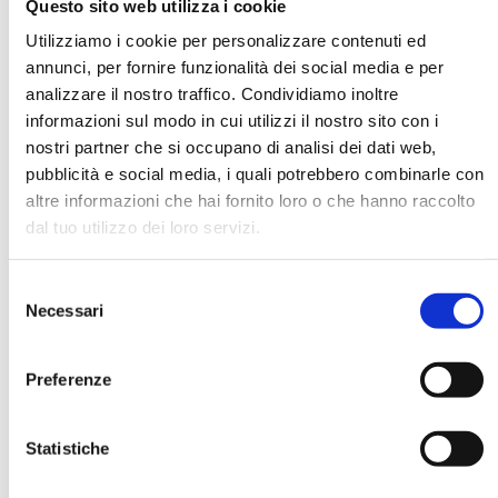
Questo sito web utilizza i cookie
Utilizziamo i cookie per personalizzare contenuti ed
annunci, per fornire funzionalità dei social media e per
DATA DI NASCITA *
analizzare il nostro traffico. Condividiamo inoltre
informazioni sul modo in cui utilizzi il nostro sito con i
nostri partner che si occupano di analisi dei dati web,
pubblicità e social media, i quali potrebbero combinarle con
altre informazioni che hai fornito loro o che hanno raccolto
dal tuo utilizzo dei loro servizi.
E-MAIL *
Selezione
AZIENDA
Necessari
del
consenso
Preferenze
FUNZIONE AZIENDALE
Statistiche
PASSWORD *