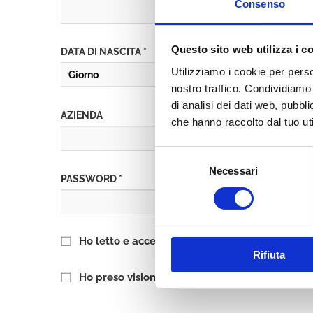
Consenso
Questo sito web utilizza i c
DATA DI NASCITA *
Utilizziamo i cookie per perso
nostro traffico. Condividiamo 
di analisi dei dati web, pubbl
AZIENDA
che hanno raccolto dal tuo uti
Selezione
Necessari
del
PASSWORD *
consenso
Ho letto e accetto l’informativa sulla
Privacy P
Rifiuta
Ho preso visione delle
Condizioni Generali
di 