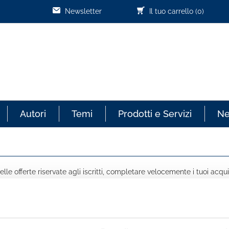
Newsletter
Il tuo carrello
(0)
Autori
Temi
Prodotti e Servizi
N
lle offerte riservate agli iscritti, completare velocemente i tuoi acqui
COGNOME *