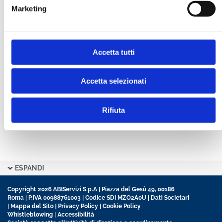
Marketing
CONFERMA PASSWORD *
Accetta tutti
Ho letto e accetto l’informativa sulla
Privacy Policy
Ho preso visione delle
Condizioni Generali
di
contratto disciplinanti il sito
Accetta selezionati
Rifiuta
ESPANDI
Copyright 2026 ABIServizi S.p.A | Piazza del Gesù 49, 00186
Roma | P.IVA 00988761003 | Codice SDI MZO2A0U |
Dati Societari
|
Mappa del Sito
|
Privacy Policy
|
Cookie Policy
|
Whistleblowing
|
Accessibilità