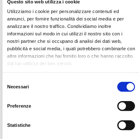
Questo sito web utilizza i cookie
Utilizziamo i cookie per personalizzare contenuti ed
annunci, per fornire funzionalità dei social media e per
DATA DI NASCITA *
analizzare il nostro traffico. Condividiamo inoltre
informazioni sul modo in cui utilizzi il nostro sito con i
nostri partner che si occupano di analisi dei dati web,
pubblicità e social media, i quali potrebbero combinarle con
altre informazioni che hai fornito loro o che hanno raccolto
dal tuo utilizzo dei loro servizi.
E-MAIL *
Selezione
AZIENDA
Necessari
del
consenso
Preferenze
FUNZIONE AZIENDALE
Statistiche
PASSWORD *