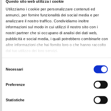
Questo sito web utilizza i cookie
Utilizziamo i cookie per personalizzare contenuti ed
annunci, per fornire funzionalità dei social media e per
DATA DI NASCITA *
analizzare il nostro traffico. Condividiamo inoltre
informazioni sul modo in cui utilizzi il nostro sito con i
nostri partner che si occupano di analisi dei dati web,
pubblicità e social media, i quali potrebbero combinarle con
altre informazioni che hai fornito loro o che hanno raccolto
dal tuo utilizzo dei loro servizi.
E-MAIL *
Selezione
AZIENDA
Necessari
del
consenso
Preferenze
FUNZIONE AZIENDALE
Statistiche
PASSWORD *