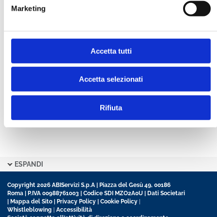
Marketing
CONFERMA PASSWORD *
Accetta tutti
Ho letto e accetto l’informativa sulla
Privacy Policy
Ho preso visione delle
Condizioni Generali
di
contratto disciplinanti il sito
Accetta selezionati
Rifiuta
ESPANDI
Copyright 2026 ABIServizi S.p.A | Piazza del Gesù 49, 00186
Roma | P.IVA 00988761003 | Codice SDI MZO2A0U |
Dati Societari
|
Mappa del Sito
|
Privacy Policy
|
Cookie Policy
|
Whistleblowing
|
Accessibilità