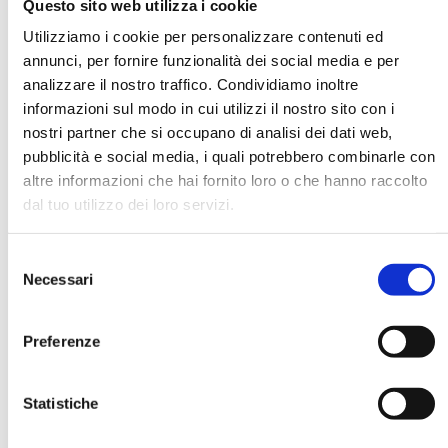
Questo sito web utilizza i cookie
Utilizziamo i cookie per personalizzare contenuti ed
annunci, per fornire funzionalità dei social media e per
DATA DI NASCITA *
analizzare il nostro traffico. Condividiamo inoltre
informazioni sul modo in cui utilizzi il nostro sito con i
nostri partner che si occupano di analisi dei dati web,
pubblicità e social media, i quali potrebbero combinarle con
altre informazioni che hai fornito loro o che hanno raccolto
dal tuo utilizzo dei loro servizi.
E-MAIL *
Selezione
AZIENDA
Necessari
del
consenso
Preferenze
FUNZIONE AZIENDALE
Statistiche
PASSWORD *