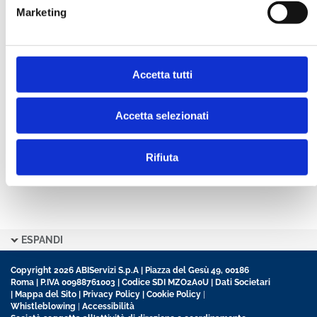
Marketing
CONFERMA PASSWORD *
Accetta tutti
Ho letto e accetto l’informativa sulla
Privacy Policy
Ho preso visione delle
Condizioni Generali
di
contratto disciplinanti il sito
Accetta selezionati
Rifiuta
ESPANDI
Copyright 2026 ABIServizi S.p.A | Piazza del Gesù 49, 00186
Roma | P.IVA 00988761003 | Codice SDI MZO2A0U |
Dati Societari
|
Mappa del Sito
|
Privacy Policy
|
Cookie Policy
|
Whistleblowing
|
Accessibilità