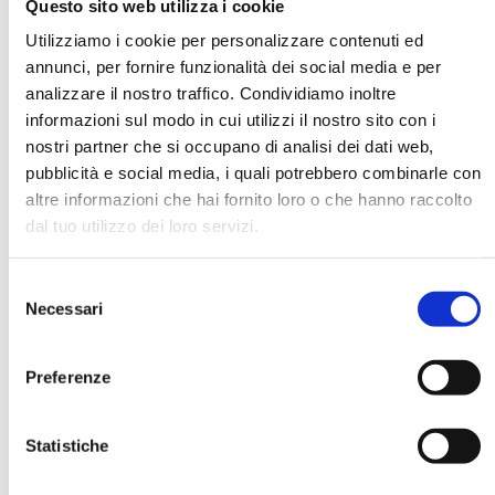
Questo sito web utilizza i cookie
Utilizziamo i cookie per personalizzare contenuti ed
annunci, per fornire funzionalità dei social media e per
DATA DI NASCITA *
analizzare il nostro traffico. Condividiamo inoltre
informazioni sul modo in cui utilizzi il nostro sito con i
nostri partner che si occupano di analisi dei dati web,
pubblicità e social media, i quali potrebbero combinarle con
altre informazioni che hai fornito loro o che hanno raccolto
dal tuo utilizzo dei loro servizi.
E-MAIL *
Selezione
AZIENDA
Necessari
del
consenso
Preferenze
FUNZIONE AZIENDALE
Statistiche
PASSWORD *