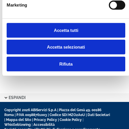
Marketing
CONFERMA PASSWORD *
Accetta tutti
Ho letto e accetto l’informativa sulla
Privacy Policy
Ho preso visione delle
Condizioni Generali
di
contratto disciplinanti il sito
Accetta selezionati
Rifiuta
ESPANDI
Copyright 2026 ABIServizi S.p.A | Piazza del Gesù 49, 00186
Roma | P.IVA 00988761003 | Codice SDI MZO2A0U |
Dati Societari
|
Mappa del Sito
|
Privacy Policy
|
Cookie Policy
|
Whistleblowing
|
Accessibilità