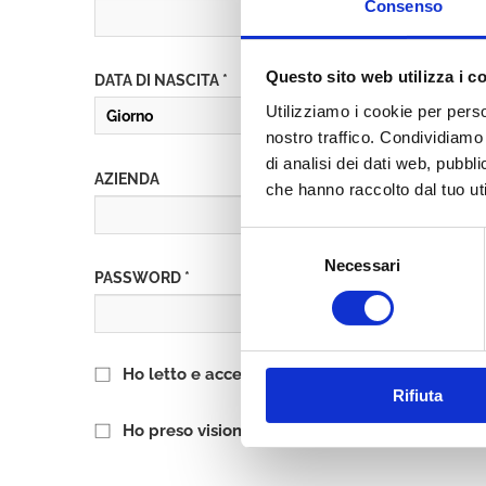
Consenso
Questo sito web utilizza i c
DATA DI NASCITA *
Utilizziamo i cookie per perso
nostro traffico. Condividiamo 
di analisi dei dati web, pubbl
AZIENDA
che hanno raccolto dal tuo uti
Selezione
Necessari
del
PASSWORD *
consenso
Ho letto e accetto l’informativa sulla
Privacy P
Rifiuta
Ho preso visione delle
Condizioni Generali
di 