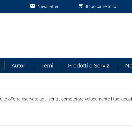
Newsletter
Il tuo carrello
(0)
Autori
Temi
Prodotti e Servizi
N
lle offerte riservate agli iscritti, completare velocemente i tuoi acqui
COGNOME *