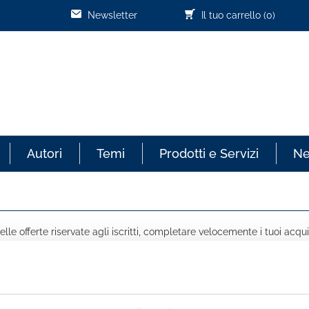
Newsletter
Il tuo carrello
(0)
Autori
Temi
Prodotti e Servizi
N
lle offerte riservate agli iscritti, completare velocemente i tuoi acqui
COGNOME *