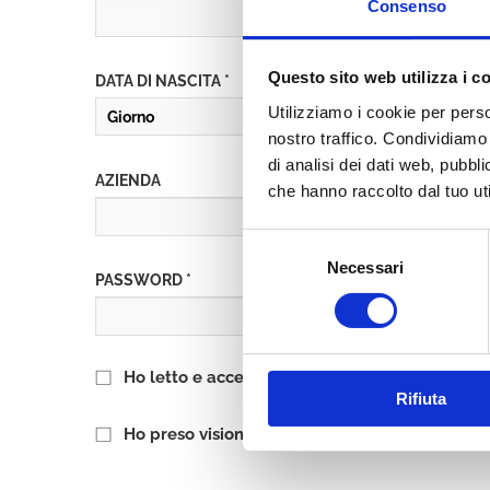
Consenso
Questo sito web utilizza i c
DATA DI NASCITA *
Utilizziamo i cookie per perso
nostro traffico. Condividiamo 
di analisi dei dati web, pubbl
AZIENDA
che hanno raccolto dal tuo uti
Selezione
Necessari
del
PASSWORD *
consenso
Ho letto e accetto l’informativa sulla
Privacy P
Rifiuta
Ho preso visione delle
Condizioni Generali
di 