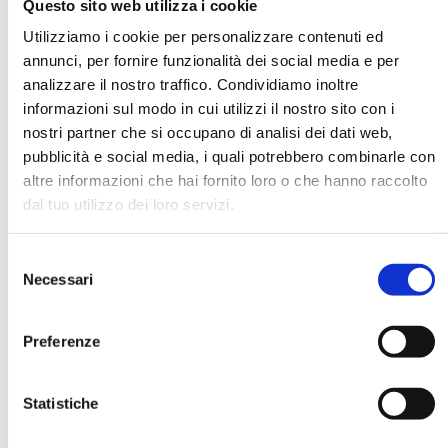
Questo sito web utilizza i cookie
Utilizziamo i cookie per personalizzare contenuti ed
annunci, per fornire funzionalità dei social media e per
DATA DI NASCITA *
analizzare il nostro traffico. Condividiamo inoltre
informazioni sul modo in cui utilizzi il nostro sito con i
nostri partner che si occupano di analisi dei dati web,
pubblicità e social media, i quali potrebbero combinarle con
altre informazioni che hai fornito loro o che hanno raccolto
dal tuo utilizzo dei loro servizi.
E-MAIL *
Selezione
AZIENDA
Necessari
del
consenso
Preferenze
FUNZIONE AZIENDALE
Statistiche
PASSWORD *