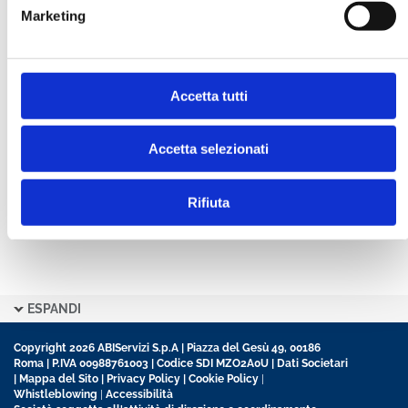
Marketing
CONFERMA PASSWORD *
Accetta tutti
Ho letto e accetto l’informativa sulla
Privacy Policy
Ho preso visione delle
Condizioni Generali
di
contratto disciplinanti il sito
Accetta selezionati
Rifiuta
ESPANDI
Copyright 2026 ABIServizi S.p.A | Piazza del Gesù 49, 00186
Roma | P.IVA 00988761003 | Codice SDI MZO2A0U |
Dati Societari
|
Mappa del Sito
|
Privacy Policy
|
Cookie Policy
|
Whistleblowing
|
Accessibilità