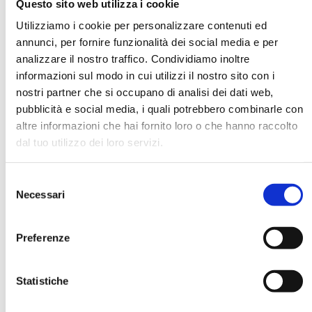
Questo sito web utilizza i cookie
Utilizziamo i cookie per personalizzare contenuti ed
annunci, per fornire funzionalità dei social media e per
DATA DI NASCITA *
analizzare il nostro traffico. Condividiamo inoltre
informazioni sul modo in cui utilizzi il nostro sito con i
nostri partner che si occupano di analisi dei dati web,
pubblicità e social media, i quali potrebbero combinarle con
altre informazioni che hai fornito loro o che hanno raccolto
dal tuo utilizzo dei loro servizi.
E-MAIL *
Selezione
AZIENDA
Necessari
del
consenso
Preferenze
FUNZIONE AZIENDALE
Statistiche
PASSWORD *