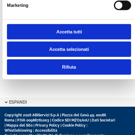
Marketing
CONFERMA PASSWORD *
Accetta tutti
Ho letto e accetto l’informativa sulla
Privacy Policy
Ho preso visione delle
Condizioni Generali
di
contratto disciplinanti il sito
Accetta selezionati
Rifiuta
ESPANDI
Copyright 2026 ABIServizi S.p.A | Piazza del Gesù 49, 00186
Roma | P.IVA 00988761003 | Codice SDI MZO2A0U |
Dati Societari
|
Mappa del Sito
|
Privacy Policy
|
Cookie Policy
|
Whistleblowing
|
Accessibilità