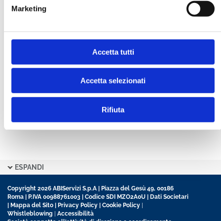
Marketing
CONFERMA PASSWORD *
Accetta tutti
Ho letto e accetto l’informativa sulla
Privacy Policy
Ho preso visione delle
Condizioni Generali
di
contratto disciplinanti il sito
Accetta selezionati
Rifiuta
ESPANDI
Copyright 2026 ABIServizi S.p.A | Piazza del Gesù 49, 00186
Roma | P.IVA 00988761003 | Codice SDI MZO2A0U |
Dati Societari
|
Mappa del Sito
|
Privacy Policy
|
Cookie Policy
|
Whistleblowing
|
Accessibilità