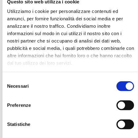
Questo sito web utilizza i cookie
Utilizziamo i cookie per personalizzare contenuti ed
annunci, per fornire funzionalità dei social media e per
DATA DI NASCITA *
analizzare il nostro traffico. Condividiamo inoltre
informazioni sul modo in cui utilizzi il nostro sito con i
nostri partner che si occupano di analisi dei dati web,
pubblicità e social media, i quali potrebbero combinarle con
altre informazioni che hai fornito loro o che hanno raccolto
dal tuo utilizzo dei loro servizi.
E-MAIL *
Selezione
AZIENDA
Necessari
del
consenso
Preferenze
FUNZIONE AZIENDALE
Statistiche
PASSWORD *