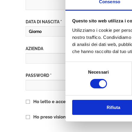
Consenso
Questo sito web utilizza i c
DATA DI NASCITA *
Utilizziamo i cookie per perso
nostro traffico. Condividiamo 
di analisi dei dati web, pubbl
AZIENDA
che hanno raccolto dal tuo uti
Selezione
Necessari
del
PASSWORD *
consenso
Ho letto e accetto l’informativa sulla
Privacy P
Rifiuta
Ho preso visione delle
Condizioni Generali
di 