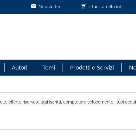
Newsletter
Il tuo carrello
(0)
Autori
Temi
Prodotti e Servizi
N
lle offerte riservate agli iscritti, completare velocemente i tuoi acqui
COGNOME *