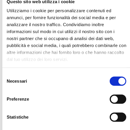
Questo sito web utilizza i cookie
Utilizziamo i cookie per personalizzare contenuti ed
annunci, per fornire funzionalità dei social media e per
DATA DI NASCITA *
analizzare il nostro traffico. Condividiamo inoltre
informazioni sul modo in cui utilizzi il nostro sito con i
nostri partner che si occupano di analisi dei dati web,
pubblicità e social media, i quali potrebbero combinarle con
altre informazioni che hai fornito loro o che hanno raccolto
dal tuo utilizzo dei loro servizi.
E-MAIL *
Selezione
AZIENDA
Necessari
del
consenso
Preferenze
FUNZIONE AZIENDALE
Statistiche
PASSWORD *