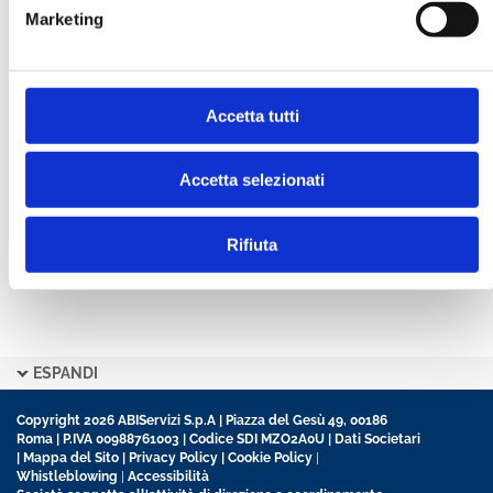
Marketing
CONFERMA PASSWORD *
Accetta tutti
Ho letto e accetto l’informativa sulla
Privacy Policy
Ho preso visione delle
Condizioni Generali
di
contratto disciplinanti il sito
Accetta selezionati
Rifiuta
ESPANDI
Copyright 2026 ABIServizi S.p.A | Piazza del Gesù 49, 00186
Roma | P.IVA 00988761003 | Codice SDI MZO2A0U |
Dati Societari
|
Mappa del Sito
|
Privacy Policy
|
Cookie Policy
|
Whistleblowing
|
Accessibilità