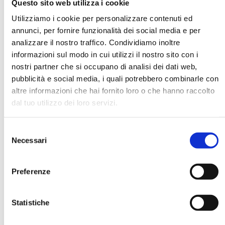
Questo sito web utilizza i cookie
Utilizziamo i cookie per personalizzare contenuti ed
annunci, per fornire funzionalità dei social media e per
DATA DI NASCITA *
analizzare il nostro traffico. Condividiamo inoltre
informazioni sul modo in cui utilizzi il nostro sito con i
nostri partner che si occupano di analisi dei dati web,
pubblicità e social media, i quali potrebbero combinarle con
altre informazioni che hai fornito loro o che hanno raccolto
dal tuo utilizzo dei loro servizi.
E-MAIL *
Selezione
AZIENDA
Necessari
del
consenso
Preferenze
FUNZIONE AZIENDALE
Statistiche
PASSWORD *