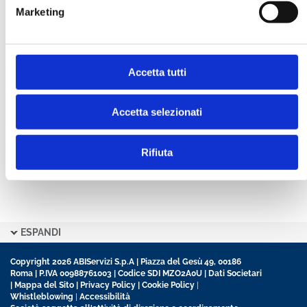
Marketing
CONFERMA PASSWORD *
Accetta tutti
Ho letto e accetto l’informativa sulla
Privacy Policy
Ho preso visione delle
Condizioni Generali
di
contratto disciplinanti il sito
Accetta selezionati
Rifiuta
ESPANDI
Copyright 2026 ABIServizi S.p.A | Piazza del Gesù 49, 00186
Roma | P.IVA 00988761003 | Codice SDI MZO2A0U |
Dati Societari
|
Mappa del Sito
|
Privacy Policy
|
Cookie Policy
|
Whistleblowing
|
Accessibilità