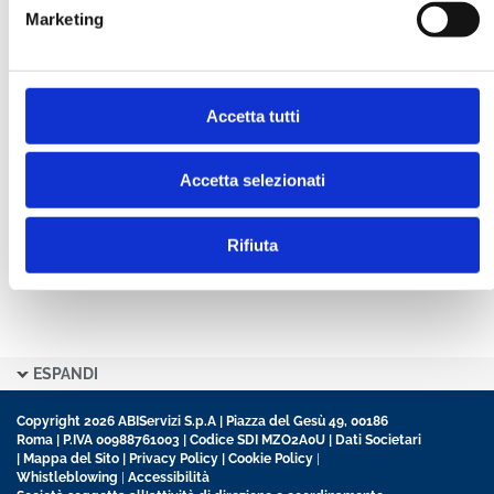
Marketing
CONFERMA PASSWORD *
Accetta tutti
Ho letto e accetto l’informativa sulla
Privacy Policy
Ho preso visione delle
Condizioni Generali
di
contratto disciplinanti il sito
Accetta selezionati
Rifiuta
ESPANDI
Copyright 2026 ABIServizi S.p.A | Piazza del Gesù 49, 00186
Roma | P.IVA 00988761003 | Codice SDI MZO2A0U |
Dati Societari
|
Mappa del Sito
|
Privacy Policy
|
Cookie Policy
|
Whistleblowing
|
Accessibilità