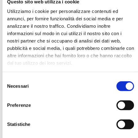
Questo sito web utilizza i cookie
Utilizziamo i cookie per personalizzare contenuti ed
annunci, per fornire funzionalità dei social media e per
DATA DI NASCITA *
analizzare il nostro traffico. Condividiamo inoltre
informazioni sul modo in cui utilizzi il nostro sito con i
nostri partner che si occupano di analisi dei dati web,
pubblicità e social media, i quali potrebbero combinarle con
altre informazioni che hai fornito loro o che hanno raccolto
dal tuo utilizzo dei loro servizi.
E-MAIL *
Selezione
AZIENDA
Necessari
del
consenso
Preferenze
FUNZIONE AZIENDALE
Statistiche
PASSWORD *