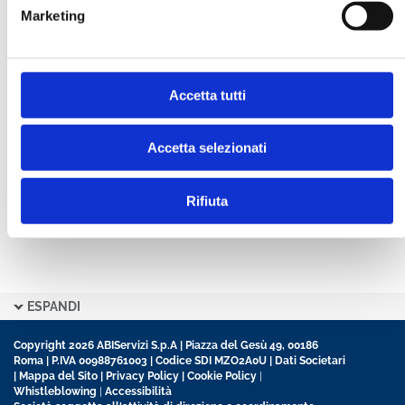
Marketing
CONFERMA PASSWORD *
Accetta tutti
Ho letto e accetto l’informativa sulla
Privacy Policy
Ho preso visione delle
Condizioni Generali
di
contratto disciplinanti il sito
Accetta selezionati
Rifiuta
ESPANDI
Copyright 2026 ABIServizi S.p.A | Piazza del Gesù 49, 00186
Roma | P.IVA 00988761003 | Codice SDI MZO2A0U |
Dati Societari
|
Mappa del Sito
|
Privacy Policy
|
Cookie Policy
|
Whistleblowing
|
Accessibilità