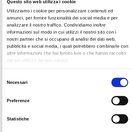
Questo sito web utilizza i cookie
Utilizziamo i cookie per personalizzare contenuti ed
annunci, per fornire funzionalità dei social media e per
DATA DI NASCITA *
analizzare il nostro traffico. Condividiamo inoltre
informazioni sul modo in cui utilizzi il nostro sito con i
nostri partner che si occupano di analisi dei dati web,
pubblicità e social media, i quali potrebbero combinarle con
altre informazioni che hai fornito loro o che hanno raccolto
dal tuo utilizzo dei loro servizi.
E-MAIL *
Selezione
AZIENDA
Necessari
del
consenso
Preferenze
FUNZIONE AZIENDALE
Statistiche
PASSWORD *