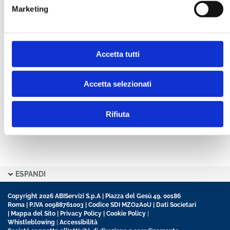
Marketing
CONFERMA PASSWORD *
Accetta tutti
Ho letto e accetto l’informativa sulla
Privacy Policy
Ho preso visione delle
Condizioni Generali
di
contratto disciplinanti il sito
Accetta selezionati
Rifiuta
ESPANDI
Copyright 2026 ABIServizi S.p.A | Piazza del Gesù 49, 00186
Roma | P.IVA 00988761003 | Codice SDI MZO2A0U |
Dati Societari
|
Mappa del Sito
|
Privacy Policy
|
Cookie Policy
|
Whistleblowing
|
Accessibilità