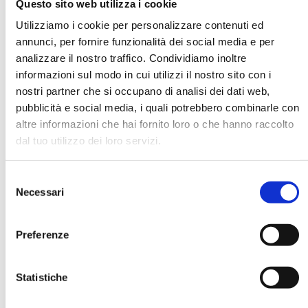
Questo sito web utilizza i cookie
Utilizziamo i cookie per personalizzare contenuti ed
annunci, per fornire funzionalità dei social media e per
DATA DI NASCITA *
analizzare il nostro traffico. Condividiamo inoltre
informazioni sul modo in cui utilizzi il nostro sito con i
nostri partner che si occupano di analisi dei dati web,
pubblicità e social media, i quali potrebbero combinarle con
altre informazioni che hai fornito loro o che hanno raccolto
dal tuo utilizzo dei loro servizi.
E-MAIL *
Selezione
AZIENDA
Necessari
del
consenso
Preferenze
FUNZIONE AZIENDALE
Statistiche
PASSWORD *