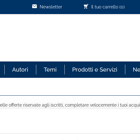
Newsletter
Il tuo carrello
(0)
Autori
Temi
Prodotti e Servizi
N
lle offerte riservate agli iscritti, completare velocemente i tuoi acqui
COGNOME *