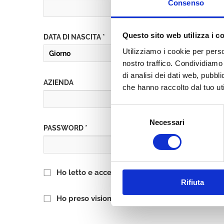
Consenso
Questo sito web utilizza i c
DATA DI NASCITA *
Utilizziamo i cookie per perso
nostro traffico. Condividiamo 
di analisi dei dati web, pubbl
AZIENDA
che hanno raccolto dal tuo uti
Selezione
Necessari
del
PASSWORD *
consenso
Ho letto e accetto l’informativa sulla
Privacy P
Rifiuta
Ho preso visione delle
Condizioni Generali
di 