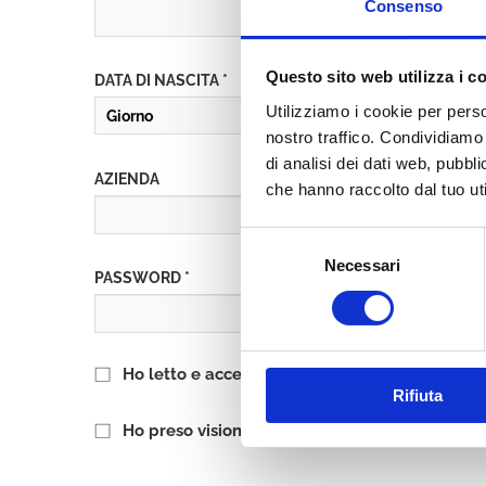
Consenso
Questo sito web utilizza i c
DATA DI NASCITA *
Utilizziamo i cookie per perso
nostro traffico. Condividiamo 
di analisi dei dati web, pubbl
AZIENDA
che hanno raccolto dal tuo uti
Selezione
Necessari
del
PASSWORD *
consenso
Ho letto e accetto l’informativa sulla
Privacy P
Rifiuta
Ho preso visione delle
Condizioni Generali
di 