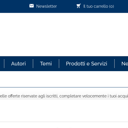
Newsletter
Il tuo carrello
(0)
Autori
Temi
Prodotti e Servizi
N
lle offerte riservate agli iscritti, completare velocemente i tuoi acqui
COGNOME *