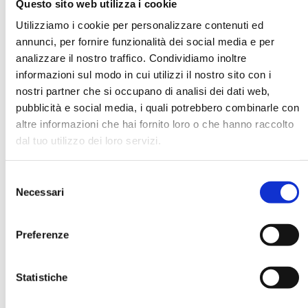
Questo sito web utilizza i cookie
Utilizziamo i cookie per personalizzare contenuti ed
annunci, per fornire funzionalità dei social media e per
DATA DI NASCITA *
analizzare il nostro traffico. Condividiamo inoltre
informazioni sul modo in cui utilizzi il nostro sito con i
nostri partner che si occupano di analisi dei dati web,
pubblicità e social media, i quali potrebbero combinarle con
altre informazioni che hai fornito loro o che hanno raccolto
dal tuo utilizzo dei loro servizi.
E-MAIL *
Selezione
AZIENDA
Necessari
del
consenso
Preferenze
FUNZIONE AZIENDALE
Statistiche
PASSWORD *