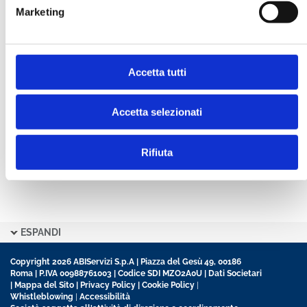
Marketing
CONFERMA PASSWORD *
Accetta tutti
Ho letto e accetto l’informativa sulla
Privacy Policy
Ho preso visione delle
Condizioni Generali
di
contratto disciplinanti il sito
Accetta selezionati
Rifiuta
ESPANDI
Copyright 2026 ABIServizi S.p.A | Piazza del Gesù 49, 00186
Roma | P.IVA 00988761003 | Codice SDI MZO2A0U |
Dati Societari
|
Mappa del Sito
|
Privacy Policy
|
Cookie Policy
|
Whistleblowing
|
Accessibilità