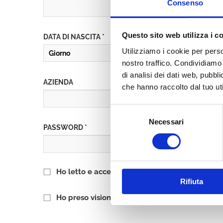
Consenso
Questo sito web utilizza i c
DATA DI NASCITA *
Utilizziamo i cookie per perso
nostro traffico. Condividiamo 
di analisi dei dati web, pubbl
AZIENDA
che hanno raccolto dal tuo uti
Selezione
Necessari
del
PASSWORD *
consenso
Ho letto e accetto l’informativa sulla
Privacy P
Rifiuta
Ho preso visione delle
Condizioni Generali
di 