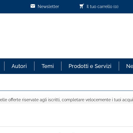
Newsletter
Il tuo carrello
(0)
Autori
Temi
Prodotti e Servizi
N
lle offerte riservate agli iscritti, completare velocemente i tuoi acqui
COGNOME *