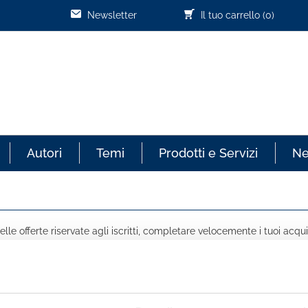
Newsletter
Il tuo carrello
(0)
Autori
Temi
Prodotti e Servizi
N
lle offerte riservate agli iscritti, completare velocemente i tuoi acqui
COGNOME *