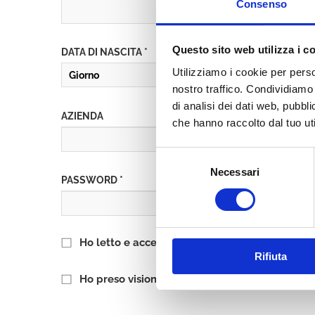
Consenso
Questo sito web utilizza i c
DATA DI NASCITA *
Utilizziamo i cookie per perso
nostro traffico. Condividiamo 
di analisi dei dati web, pubbl
AZIENDA
che hanno raccolto dal tuo uti
Selezione
Necessari
del
PASSWORD *
consenso
Ho letto e accetto l’informativa sulla
Privacy P
Rifiuta
Ho preso visione delle
Condizioni Generali
di 