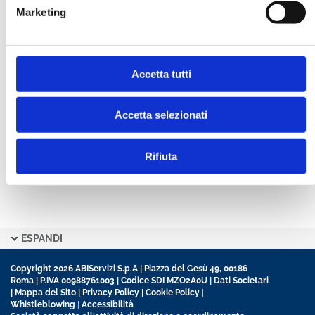
Marketing
CONFERMA PASSWORD *
Accetta tutti
Ho letto e accetto l’informativa sulla
Privacy Policy
Ho preso visione delle
Condizioni Generali
di
contratto disciplinanti il sito
Accetta selezionati
Rifiuta
ESPANDI
Copyright 2026 ABIServizi S.p.A | Piazza del Gesù 49, 00186
Roma | P.IVA 00988761003 | Codice SDI MZO2A0U |
Dati Societari
|
Mappa del Sito
|
Privacy Policy
|
Cookie Policy
|
Whistleblowing
|
Accessibilità