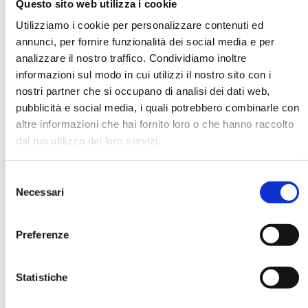
Questo sito web utilizza i cookie
Utilizziamo i cookie per personalizzare contenuti ed
annunci, per fornire funzionalità dei social media e per
DATA DI NASCITA *
analizzare il nostro traffico. Condividiamo inoltre
informazioni sul modo in cui utilizzi il nostro sito con i
nostri partner che si occupano di analisi dei dati web,
pubblicità e social media, i quali potrebbero combinarle con
altre informazioni che hai fornito loro o che hanno raccolto
dal tuo utilizzo dei loro servizi.
E-MAIL *
Selezione
AZIENDA
Necessari
del
consenso
Preferenze
FUNZIONE AZIENDALE
Statistiche
PASSWORD *