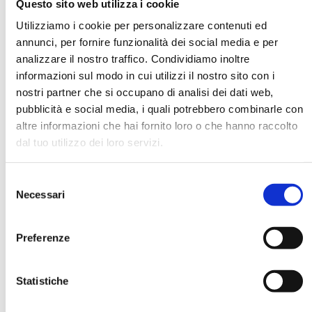
Questo sito web utilizza i cookie
Utilizziamo i cookie per personalizzare contenuti ed
annunci, per fornire funzionalità dei social media e per
DATA DI NASCITA *
analizzare il nostro traffico. Condividiamo inoltre
informazioni sul modo in cui utilizzi il nostro sito con i
nostri partner che si occupano di analisi dei dati web,
pubblicità e social media, i quali potrebbero combinarle con
altre informazioni che hai fornito loro o che hanno raccolto
dal tuo utilizzo dei loro servizi.
E-MAIL *
Selezione
AZIENDA
Necessari
del
consenso
Preferenze
FUNZIONE AZIENDALE
Statistiche
PASSWORD *