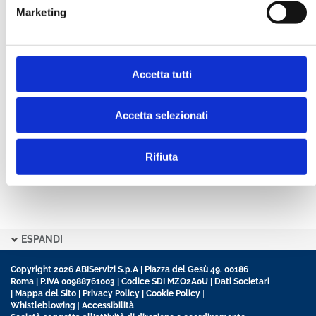
Marketing
CONFERMA PASSWORD *
Accetta tutti
Ho letto e accetto l’informativa sulla
Privacy Policy
Ho preso visione delle
Condizioni Generali
di
contratto disciplinanti il sito
Accetta selezionati
Rifiuta
ESPANDI
Copyright 2026 ABIServizi S.p.A | Piazza del Gesù 49, 00186
Roma | P.IVA 00988761003 | Codice SDI MZO2A0U |
Dati Societari
|
Mappa del Sito
|
Privacy Policy
|
Cookie Policy
|
Whistleblowing
|
Accessibilità